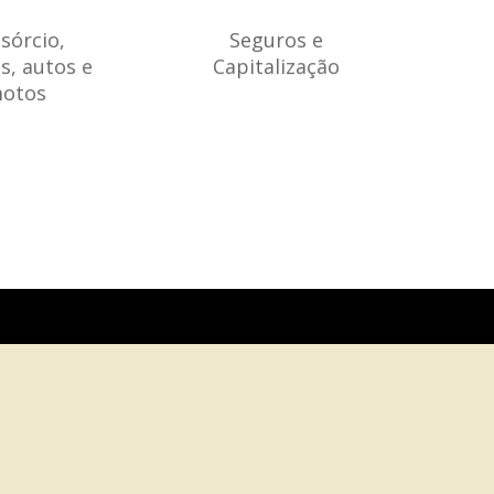
sórcio,
Seguros e
s, autos e
Capitalização
otos