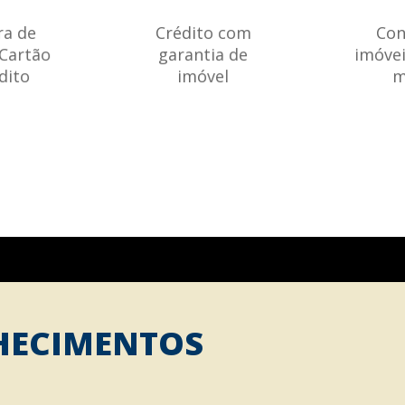
ra de
Crédito com
Con
 Cartão
garantia de
imóvei
dito
imóvel
m
HECIMENTOS