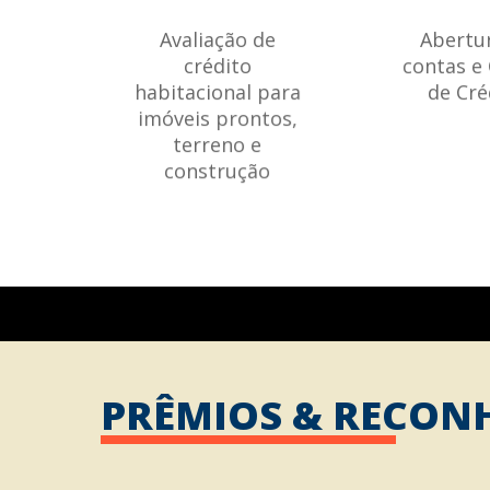
Avaliação de
Abertu
crédito
contas e
habitacional para
de Cré
imóveis prontos,
terreno e
construção
PRÊMIOS & RECON