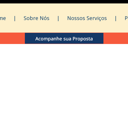
me
|
Sobre Nós
|
Nossos Serviços
|
P